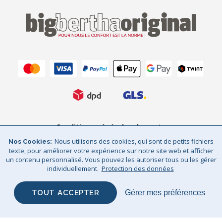
Conditions générales de vente
Nous utilisons des cookies, qui sont de petits fichiers
Nos Cookies
Protection des données
Mentions légales
texte, pour améliorer votre expérience sur notre site web et afficher
un contenu personnalisé. Vous pouvez les autoriser tous ou les gérer
Sitemap
© Big Bertha Original 2026
individuellement.
Protection des données
GHS Retail Ltd / © Big Bertha Original 2025
TOUT ACCEPTER
Gérer mes préférences