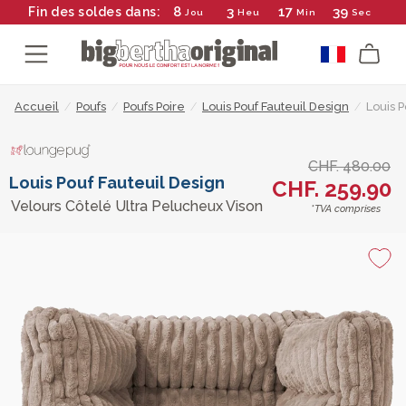
8
3
17
39
Fin des soldes dans:
Jou
Heu
Min
Sec
Accueil
/
Poufs
/
Poufs Poire
/
Louis Pouf Fauteuil Design
/
Louis 
CHF. 480.00
Louis Pouf Fauteuil Design
CHF. 259.90
Velours Côtelé Ultra Pelucheux Vison
*TVA comprises