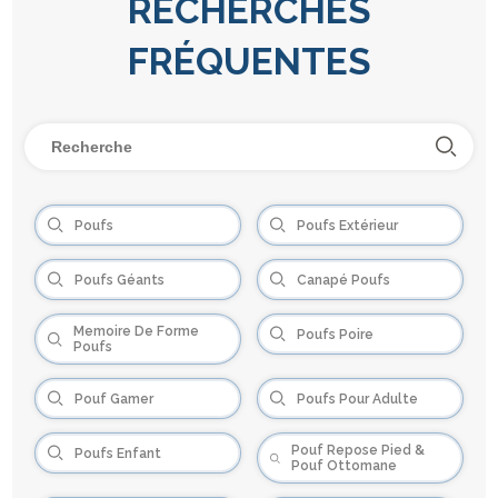
RECHERCHES
FRÉQUENTES
Poufs
Poufs Extérieur
Poufs Géants
Canapé Poufs
Memoire De Forme
Poufs Poire
Poufs
Pouf Gamer
Poufs Pour Adulte
Pouf Repose Pied &
Poufs Enfant
Pouf Ottomane