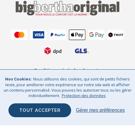
Conditions générales de vente
Nous utilisons des cookies, qui sont de petits fichiers
Nos Cookies
Protection des données
Mentions légales
texte, pour améliorer votre expérience sur notre site web et afficher
un contenu personnalisé. Vous pouvez les autoriser tous ou les gérer
Sitemap
© Big Bertha Original 2026
individuellement.
Protection des données
GHS Retail Ltd / © Big Bertha Original 2025
TOUT ACCEPTER
Gérer mes préférences