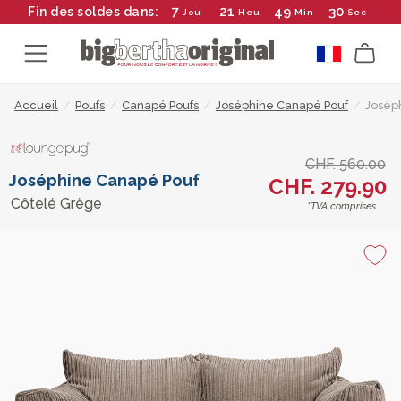
7
21
49
29
Fin des soldes dans:
Jou
Heu
Min
Sec
Accueil
/
Poufs
/
Canapé Poufs
/
Joséphine Canapé Pouf
/
Josép
CHF. 560.00
Joséphine Canapé Pouf
CHF. 279.90
Côtelé Grège
*TVA comprises