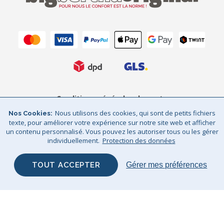
Conditions générales de vente
Nous utilisons des cookies, qui sont de petits fichiers
Nos Cookies
Protection des données
Mentions légales
texte, pour améliorer votre expérience sur notre site web et afficher
un contenu personnalisé. Vous pouvez les autoriser tous ou les gérer
Sitemap
© Big Bertha Original 2026
individuellement.
Protection des données
GHS Retail Ltd / © Big Bertha Original 2025
TOUT ACCEPTER
Gérer mes préférences