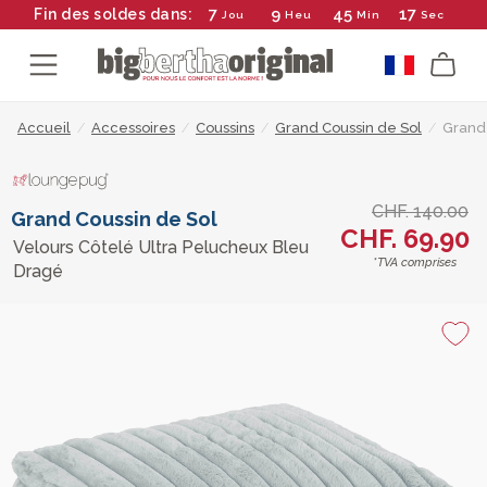
7
9
45
17
Fin des soldes dans:
Jou
Heu
Min
Sec
Accueil
/
Accessoires
/
Coussins
/
Grand Coussin de Sol
/
Grand 
CHF. 140.00
Grand Coussin de Sol
CHF. 69.90
Velours Côtelé Ultra Pelucheux Bleu
*TVA comprises
Dragé