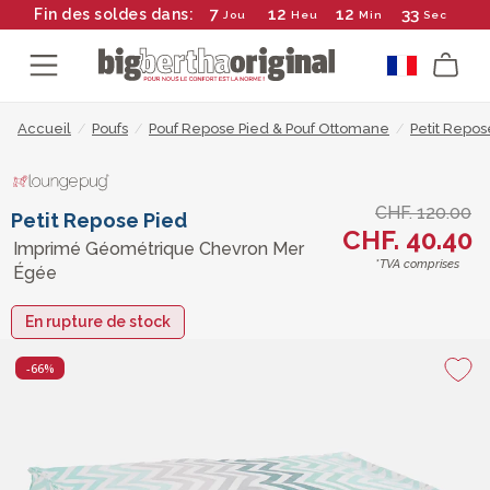
7
12
12
32
Fin des soldes dans:
Jou
Heu
Min
Sec
Accueil
/
Poufs
/
Pouf Repose Pied & Pouf Ottomane
/
Petit Repos
CHF. 120.00
Petit Repose Pied
CHF. 40.40
Imprimé Géométrique Chevron Mer
*TVA comprises
Égée
En rupture de stock
-66%