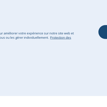
Notre Garantie
Ottomane
Coussins et Hou
Coussins
Plaid / Couvertu
pour améliorer votre expérience sur notre site web et
ous ou les gérer individuellement.
Protection des
Protection des données
Mentions légales
Sitem
GHS Retail Ltd / © Big Bertha Original 2025