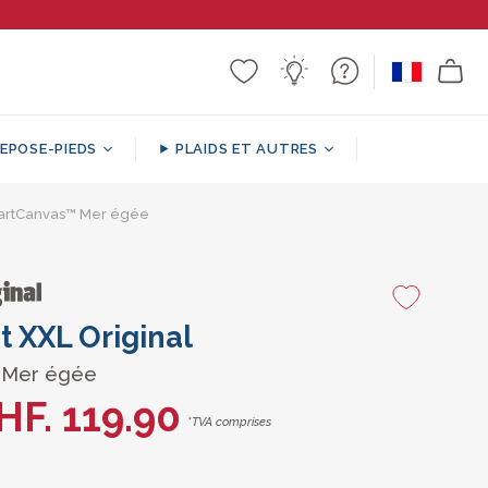
EPOSE-PIEDS
PLAIDS ET AUTRES
SmartCanvas™ Mer égée
 Cube
 Sol
Plaids à Motifs / Décoratifs
Coussins de Support
Repose-pieds ronds
Canapé Poufs
t XXL Original
 Mer égée
HF. 119.90
*TVA comprises