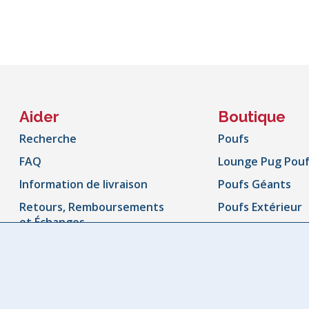
Aider
Boutique
Recherche
Poufs
FAQ
Lounge Pug Pou
Information de livraison
Poufs Géants
Retours, Remboursements
Poufs Extérieur
et Échanges
Canapé Poufs
Suivez votre commande
Poufs Enfant
Droit de rétractation
Chaise Enfant
Contactez- nous
Pouf Repose Pie