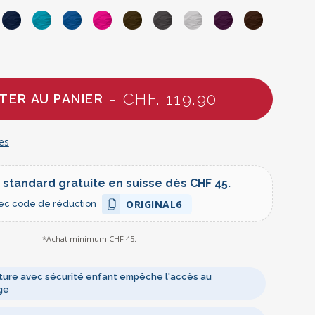
- CHF. 119.90
TER AU PANIER
h
les
 standard gratuite en suisse dès CHF 45.
ORIGINAL6
ec code de réduction
*Achat minimum CHF 45.
ure avec sécurité enfant empêche l'accès au
ge