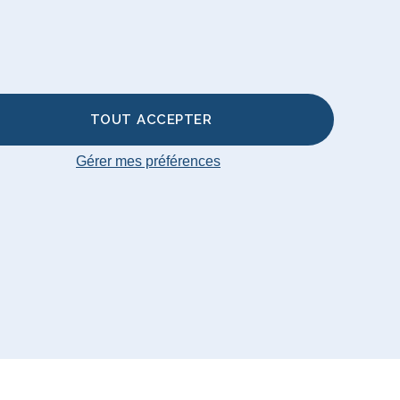
sses de
re
TOUT ACCEPTER
Gérer mes préférences
ap
© Big Bertha Original 2026