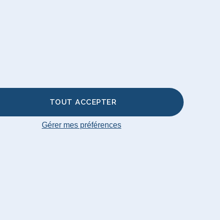
d & Pouf
sses de
re
TOUT ACCEPTER
Gérer mes préférences
ap
© Big Bertha Original 2026