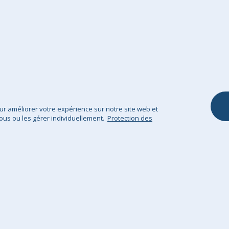
Droit de rétractation
Chaise Enfant
Contactez- nous
Pouf Repose Pie
Notre Garantie
Ottomane
Coussins et Hou
Coussins
Plaid / Couvertu
pour améliorer votre expérience sur notre site web et
ous ou les gérer individuellement.
Protection des
Protection des données
Mentions légales
Sitem
GHS Retail Ltd / © Big Bertha Original 2025