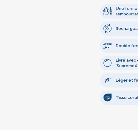
Une fermet
rembourra
Rechargea
Double fer
Livré avec 
‘SupremeX
Léger et fa
Tissu cert