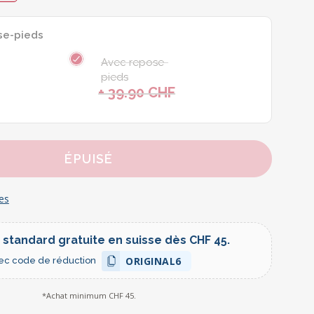
se-pieds
Avec repose-
pieds
+ 39.90 CHF
h
ÉPUISÉ
les
 standard gratuite en suisse dès CHF 45.
ORIGINAL6
ec code de réduction
*Achat minimum CHF 45.