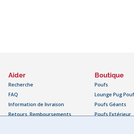
Aider
Boutique
Recherche
Poufs
FAQ
Lounge Pug Pou
Information de livraison
Poufs Géants
Retours, Remboursements
Poufs Extérieur
et Échanges
Canapé Poufs
Suivez votre commande
Poufs Enfant