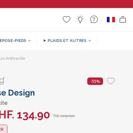
EPOSE-PIEDS
PLAIDS ET AUTRES
 Cube
urs Anthracite
 Sol
Plaids à Motifs / Décoratifs
Coussins de Support
Repose-pieds ronds
Canapé Poufs
-55%
se Design
ite
HF. 134.90
*TVA comprises
ck