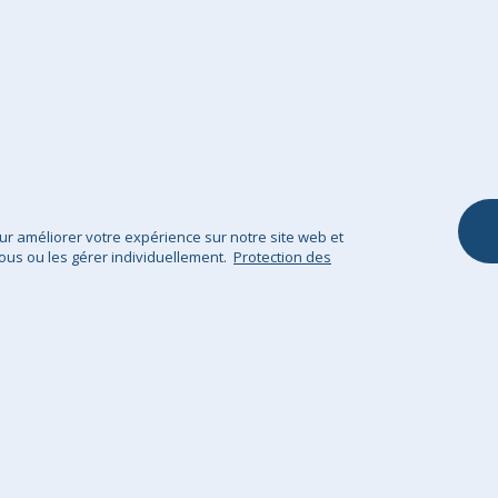
Droit de rétractation
Chaise Enfant
Contactez- nous
Pouf Repose Pie
Notre Garantie
Ottomane
Coussins et Hou
Coussins
Plaid / Couvertu
pour améliorer votre expérience sur notre site web et
ous ou les gérer individuellement.
Protection des
Protection des données
Mentions légales
Sitem
GHS Retail Ltd / © Big Bertha Original 2025