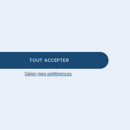
d & Pouf
sses de
re
TOUT ACCEPTER
Gérer mes préférences
ap
© Big Bertha Original 2026