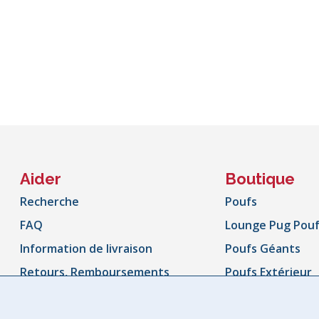
Aider
Boutique
Recherche
Poufs
FAQ
Lounge Pug Pou
Information de livraison
Poufs Géants
Retours, Remboursements
Poufs Extérieur
et Échanges
Canapé Poufs
Suivez votre commande
Poufs Enfant