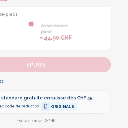
se-pieds
Avec repose-
pieds
+ 44.90 CHF
h
ÉPUISÉ
les
 standard gratuite en suisse dès CHF 45.
ORIGINAL6
ec code de réduction
*Achat minimum CHF 45.