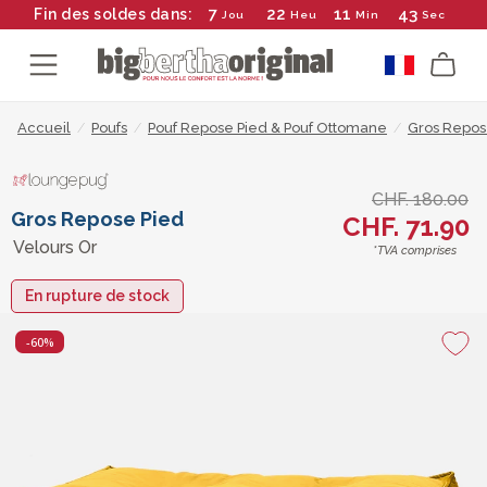
7
22
11
43
Fin des soldes dans:
Jou
Heu
Min
Sec
Accueil
/
Poufs
/
Pouf Repose Pied & Pouf Ottomane
/
Gros Repos
CHF. 180.00
Gros Repose Pied
CHF. 71.90
Velours Or
*TVA comprises
En rupture de stock
-60%