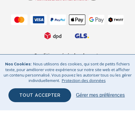
Conditions générales de vente
Nous utilisons des cookies, qui sont de petits fichiers
Nos Cookies
Protection des données
Mentions légales
texte, pour améliorer votre expérience sur notre site web et afficher
un contenu personnalisé. Vous pouvez les autoriser tous ou les gérer
Sitemap
© Big Bertha Original 2026
individuellement.
Protection des données
GHS Retail Ltd / © Big Bertha Original 2025
TOUT ACCEPTER
Gérer mes préférences