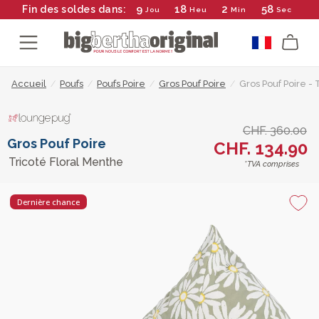
9
18
2
57
Fin des soldes dans:
Jou
Heu
Min
Sec
Accueil
/
Poufs
/
Poufs Poire
/
Gros Pouf Poire
/
Gros Pouf Poire -
CHF. 360.00
Gros Pouf Poire
CHF. 134.90
Tricoté Floral Menthe
*TVA comprises
Dernière chance