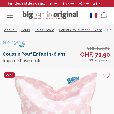
9
13
30
41
Fin des soldes dans:
Jou
Heu
Min
Sec
Accueil
/
Poufs
/
Poufs Enfant
/
Coussin Pouf Enfant 1-6 ans
/
Cous
CHF. 160.00
CHF. 71.90
Coussin Pouf Enfant 1-6 ans
Imprimé Rose étoile
*TVA comprises
-55%