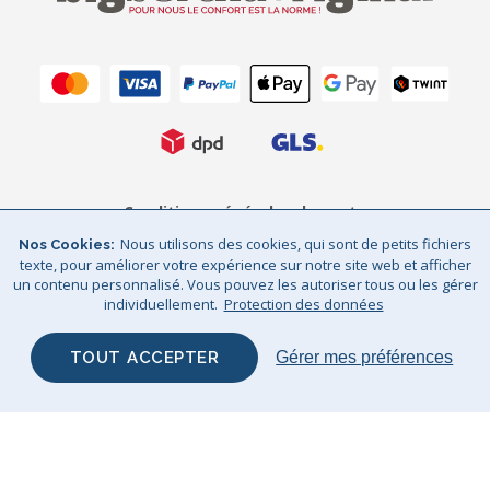
Conditions générales de vente
Nous utilisons des cookies, qui sont de petits fichiers
Nos Cookies
Protection des données
Mentions légales
texte, pour améliorer votre expérience sur notre site web et afficher
un contenu personnalisé. Vous pouvez les autoriser tous ou les gérer
Sitemap
© Big Bertha Original 2026
individuellement.
Protection des données
GHS Retail Ltd / © Big Bertha Original 2025
TOUT ACCEPTER
Gérer mes préférences