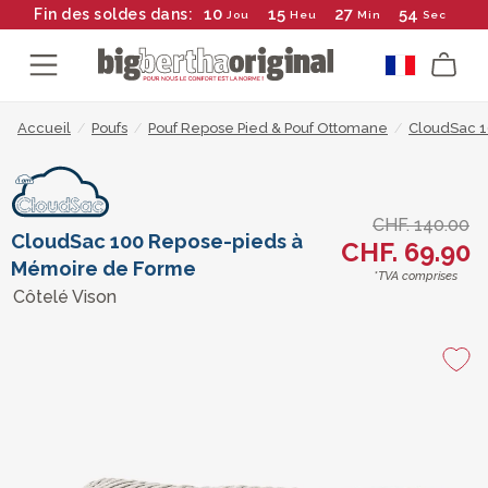
10
15
27
53
Fin des soldes dans:
Jou
Heu
Min
Sec
Accueil
/
Poufs
/
Pouf Repose Pied & Pouf Ottomane
/
CloudSac 1
CHF. 140.00
CloudSac 100 Repose-pieds à
CHF. 69.90
Mémoire de Forme
*TVA comprises
Côtelé Vison