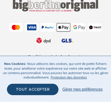
Conditions générales de vente
Nous utilisons des cookies, qui sont de petits fichiers
Nos Cookies
Protection des données
Mentions légales
texte, pour améliorer votre expérience sur notre site web et afficher
un contenu personnalisé. Vous pouvez les autoriser tous ou les gérer
Sitemap
© Big Bertha Original 2026
individuellement.
Protection des données
GHS Retail Ltd / © Big Bertha Original 2025
TOUT ACCEPTER
Gérer mes préférences