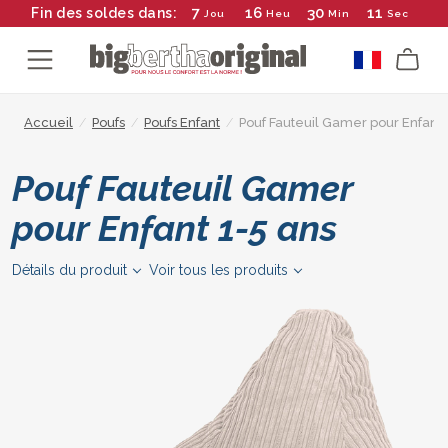
7
16
30
10
Fin des soldes dans:
Jou
Heu
Min
Sec
Accueil
/
Poufs
/
Poufs Enfant
/
Pouf Fauteuil Gamer pour Enfant 
Pouf Fauteuil Gamer
pour Enfant 1-5 ans
Détails du produit
Voir tous les produits