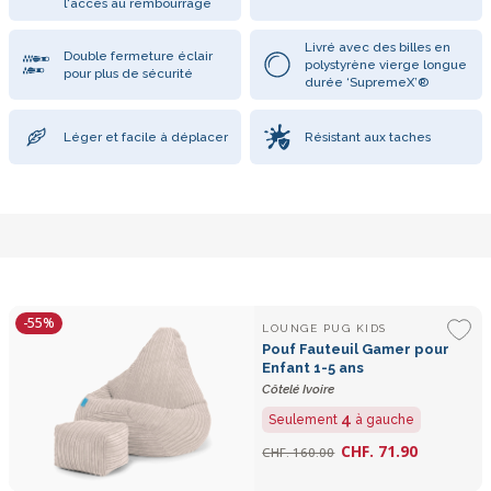
l'accès au rembourrage
Livré avec des billes en
Double fermeture éclair
polystyrène vierge longue
pour plus de sécurité
durée ‘SupremeX’®
Léger et facile à déplacer
Résistant aux taches
-55%
LOUNGE PUG KIDS
Pouf Fauteuil Gamer pour
Enfant 1-5 ans
Côtelé Ivoire
4
Seulement
à gauche
CHF. 71.90
CHF. 160.00